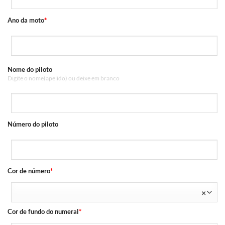
Ano da moto
*
Nome do piloto
Digite o nome(apelido) ou deixe em branco
Número do piloto
Cor de número
*
×
Cor de fundo do numeral
*