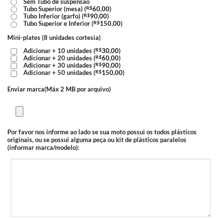
Sem Tubo de suspensão
Tubo Superior (mesa) (
R$
60,00
)
Tubo Inferior (garfo) (
R$
90,00
)
Tubo Superior e Inferior (
R$
150,00
)
Mini-plates (8 unidades cortesia)
Adicionar + 10 unidades (
R$
30,00
)
Adicionar + 20 unidades (
R$
60,00
)
Adicionar + 30 unidades (
R$
90,00
)
Adicionar + 50 unidades (
R$
150,00
)
Enviar marca(Máx 2 MB por arquivo)
Por favor nos informe ao lado se sua moto possui os todos plásticos
originais, ou se possui alguma peça ou kit de plásticos paralelos
(informar marca/modelo):