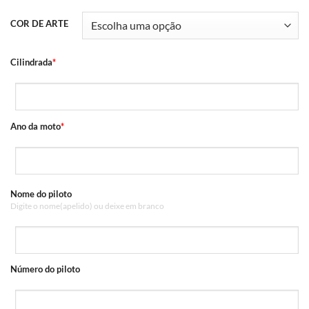
COR DE ARTE
Cilindrada
*
Ano da moto
*
Nome do piloto
Digite o nome(apelido) ou deixe em branco
Número do piloto