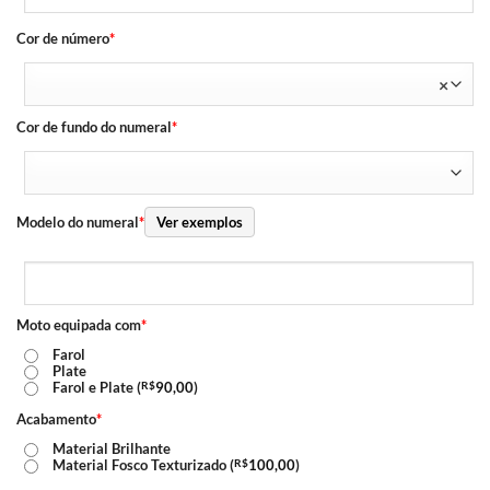
Cor de número
*
×
Cor de fundo do numeral
*
Modelo do numeral
*
Ver exemplos
Moto equipada com
*
Farol
Plate
Farol e Plate (
R$
90,00
)
Acabamento
*
Material Brilhante
Material Fosco Texturizado (
R$
100,00
)