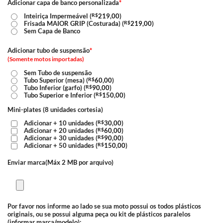
Adicionar capa de banco personalizada
*
Inteiriça Impermeável (
R$
219,00
)
Frisada MAIOR GRIP (Costurada) (
R$
219,00
)
Sem Capa de Banco
Adicionar tubo de suspensão
*
(Somente motos importadas)
Sem Tubo de suspensão
Tubo Superior (mesa) (
R$
60,00
)
Tubo Inferior (garfo) (
R$
90,00
)
Tubo Superior e Inferior (
R$
150,00
)
Mini-plates (8 unidades cortesia)
Adicionar + 10 unidades (
R$
30,00
)
Adicionar + 20 unidades (
R$
60,00
)
Adicionar + 30 unidades (
R$
90,00
)
Adicionar + 50 unidades (
R$
150,00
)
Enviar marca(Máx 2 MB por arquivo)
Por favor nos informe ao lado se sua moto possui os todos plásticos
originais, ou se possui alguma peça ou kit de plásticos paralelos
(informar marca/modelo):