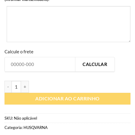
Calcule o frete
CALCULAR
HQ304 | Kit Gráfico personalizado moto off-road | Adesivo compatíve
ADICIONAR AO CARRINHO
SKU:
Não aplicável
Categoria:
HUSQVARNA