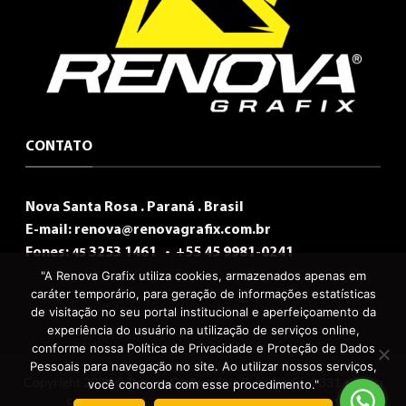
CONTATO
Nova Santa Rosa . Paraná . Brasil
E-mail:
renova@renovagrafix.com.br
Fones:
3253 1461 •
+55 45 9981-0241
45
"A Renova Grafix utiliza cookies, armazenados apenas em
caráter temporário, para geração de informações estatísticas
de visitação no seu portal institucional e aperfeiçoamento da
experiência do usuário na utilização de serviços online,
conforme nossa Política de Privacidade e Proteção de Dados
Pessoais para navegação no site. Ao utilizar nossos serviços,
Copyright 2026 ©
RenovaGrafix
• Rua Tuparandi, n° 331 • Nova
você concorda com esse procedimento."
Santa Rosa | Paraná | Brasil • Fone 45 3253-1461