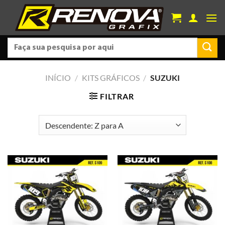
Skip
to
content
Pesquisar
por:
INÍCIO
/
KITS GRÁFICOS
/
SUZUKI
FILTRAR