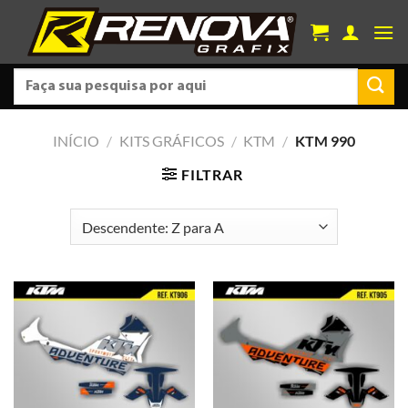
Skip
to
content
Pesquisar
por:
INÍCIO
/
KITS GRÁFICOS
/
KTM
/
KTM 990
FILTRAR