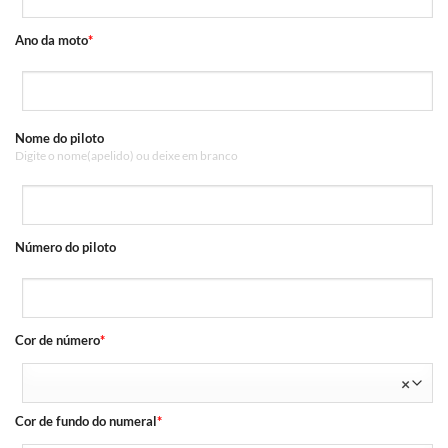
Ano da moto
*
Nome do piloto
Digite o nome(apelido) ou deixe em branco
Número do piloto
Cor de número
*
×
Cor de fundo do numeral
*