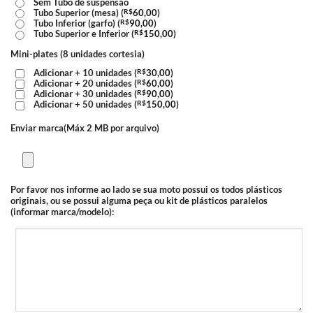
Sem Tubo de suspensão
Tubo Superior (mesa) (
R$
60,00
)
Tubo Inferior (garfo) (
R$
90,00
)
Tubo Superior e Inferior (
R$
150,00
)
Mini-plates (8 unidades cortesia)
Adicionar + 10 unidades (
R$
30,00
)
Adicionar + 20 unidades (
R$
60,00
)
Adicionar + 30 unidades (
R$
90,00
)
Adicionar + 50 unidades (
R$
150,00
)
Enviar marca(Máx 2 MB por arquivo)
Por favor nos informe ao lado se sua moto possui os todos plásticos
originais, ou se possui alguma peça ou kit de plásticos paralelos
(informar marca/modelo):