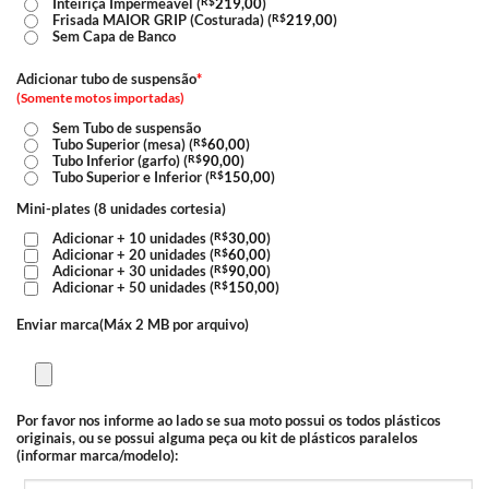
Inteiriça Impermeável (
R$
219,00
)
Frisada MAIOR GRIP (Costurada) (
R$
219,00
)
Sem Capa de Banco
Adicionar tubo de suspensão
*
(Somente motos importadas)
Sem Tubo de suspensão
Tubo Superior (mesa) (
R$
60,00
)
Tubo Inferior (garfo) (
R$
90,00
)
Tubo Superior e Inferior (
R$
150,00
)
Mini-plates (8 unidades cortesia)
Adicionar + 10 unidades (
R$
30,00
)
Adicionar + 20 unidades (
R$
60,00
)
Adicionar + 30 unidades (
R$
90,00
)
Adicionar + 50 unidades (
R$
150,00
)
Enviar marca(Máx 2 MB por arquivo)
Por favor nos informe ao lado se sua moto possui os todos plásticos
originais, ou se possui alguma peça ou kit de plásticos paralelos
(informar marca/modelo):