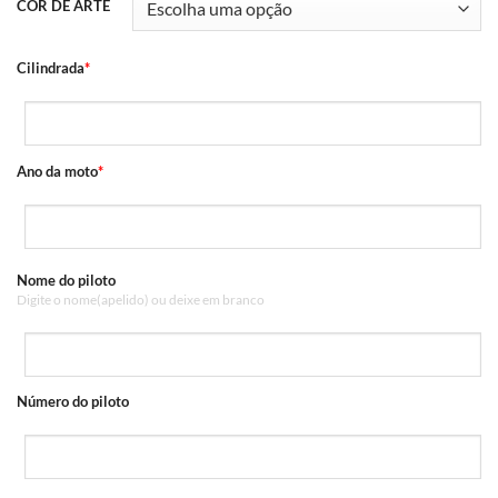
COR DE ARTE
Cilindrada
*
Ano da moto
*
Nome do piloto
Digite o nome(apelido) ou deixe em branco
Número do piloto