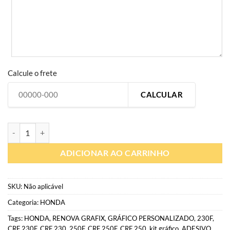
Calcule o frete
CALCULAR
H239 | Kit Gráfico Personalizado moto off-road | Adesivo HONDA (to
ADICIONAR AO CARRINHO
SKU:
Não aplicável
Categoria:
HONDA
Tags:
HONDA
,
RENOVA GRAFIX
,
GRÁFICO PERSONALIZADO
,
230F
,
CRF 230F
,
CRF 230
,
250F
,
CRF 250F
,
CRF 250
,
kit gráfico
,
ADESIVO