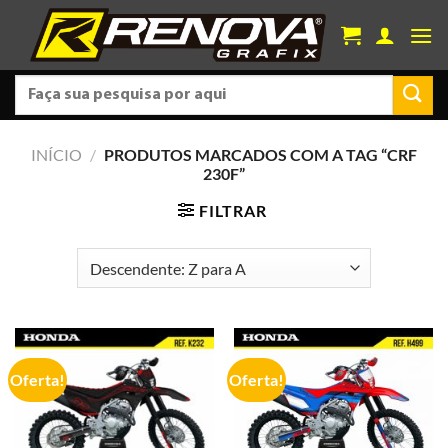
Skip
to
content
Pesquisar
por:
INÍCIO
/
PRODUTOS MARCADOS COM A TAG “CRF
230F”
FILTRAR
Oferta!
Oferta!