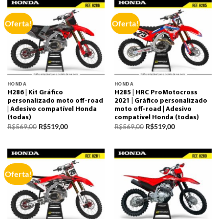
Oferta!
Oferta!
HONDA
HONDA
H286 | Kit Gráfico
H285 | HRC ProMotocross
personalizado moto off-road
2021 | Gráfico personalizado
| Adesivo compatível Honda
moto off-road | Adesivo
(todas)
compatível Honda (todas)
R$
569,00
R$
519,00
R$
569,00
R$
519,00
Oferta!