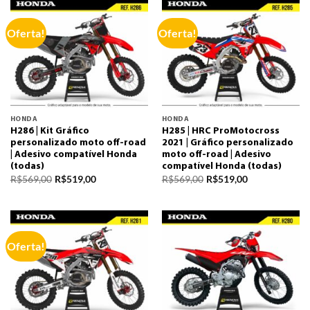
Oferta!
Oferta!
HONDA
HONDA
H286 | Kit Gráfico
H285 | HRC ProMotocross
personalizado moto off-road
2021 | Gráfico personalizado
| Adesivo compatível Honda
moto off-road | Adesivo
(todas)
compatível Honda (todas)
R$
569,00
R$
519,00
R$
569,00
R$
519,00
Oferta!