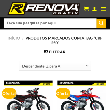
Skip
to
content
Pesquisar
por:
INÍCIO
/
PRODUTOS MARCADOS COM A TAG “CRF
250”
FILTRAR
Oferta!
Oferta!