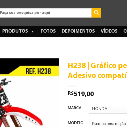
esquisar
r:
PRODUTOS
FOTOS
DEPOIMENTOS
VÍDEOS
C
H238 | Gráfico p
Adesivo compatí
R$
519,00
MARCA
MODELO