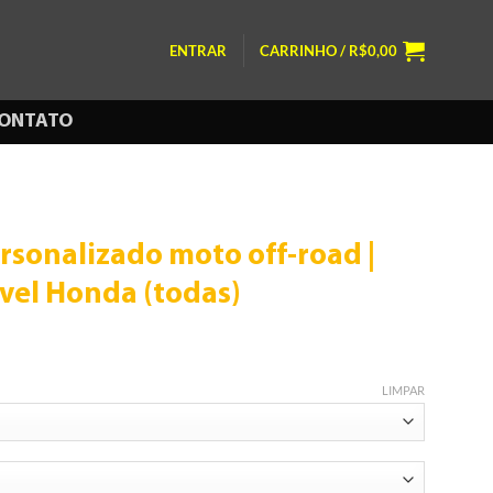
ENTRAR
CARRINHO /
R$
0,00
ONTATO
ersonalizado moto off-road |
vel Honda (todas)
LIMPAR