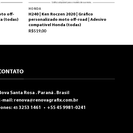
HONDA
to off-
H240 | Ken Roczen 2020 | Gráfico
a (todas)
personalizado moto off-road | Adesivo
compatível Honda (todas)
R$
519,00
CONTATO
Nova Santa Rosa . Paraná . Brasil
E-mail:
renova@renovagrafix.com.br
Fones:
3253 1461 •
+55 45 9981-0241
45