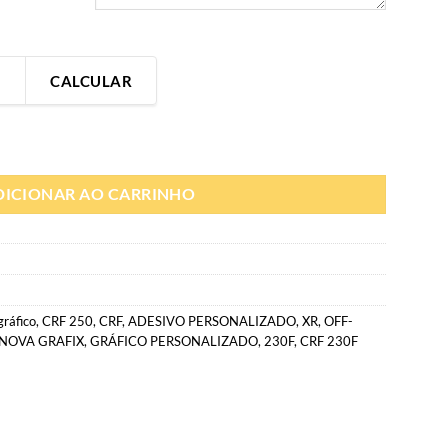
CALCULAR
o off-road | Adesivo compatível Honda (todas) quantidade
DICIONAR AO CARRINHO
gráfico
,
CRF 250
,
CRF
,
ADESIVO PERSONALIZADO
,
XR
,
OFF-
NOVA GRAFIX
,
GRÁFICO PERSONALIZADO
,
230F
,
CRF 230F