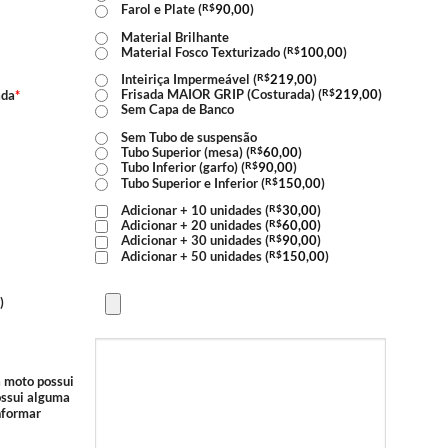
Farol e Plate (
R$
90,00
)
Material Brilhante
Material Fosco Texturizado (
R$
100,00
)
Inteiriça Impermeável (
R$
219,00
)
Frisada MAIOR GRIP (Costurada) (
R$
219,00
)
ada
*
Sem Capa de Banco
Sem Tubo de suspensão
Tubo Superior (mesa) (
R$
60,00
)
Tubo Inferior (garfo) (
R$
90,00
)
Tubo Superior e Inferior (
R$
150,00
)
Adicionar + 10 unidades (
R$
30,00
)
Adicionar + 20 unidades (
R$
60,00
)
Adicionar + 30 unidades (
R$
90,00
)
Adicionar + 50 unidades (
R$
150,00
)
)
a moto possui
possui alguma
informar