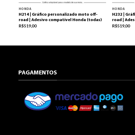
HONDA
HONDA
ff-
H214 | Gráfico personalizado moto off-
H232 | Gráf
das)
road | Adesivo compatível Honda (todas)
road | Ade
R$
519,00
R$
519,00
PAGAMENTOS