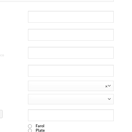
nco
×
Farol
Plate