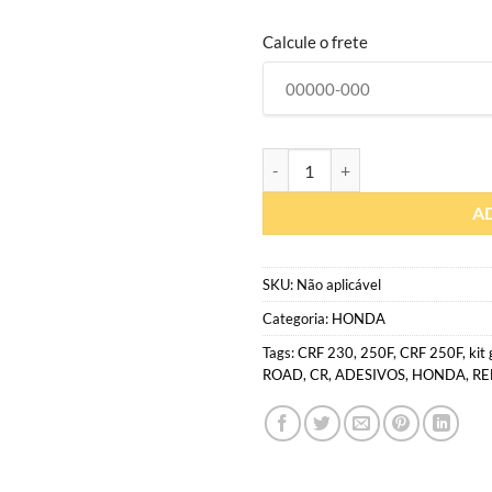
Calcule o frete
H238 | Gráfico personalizado mot
A
SKU:
Não aplicável
Categoria:
HONDA
Tags:
CRF 230
,
250F
,
CRF 250F
,
kit 
ROAD
,
CR
,
ADESIVOS
,
HONDA
,
RE