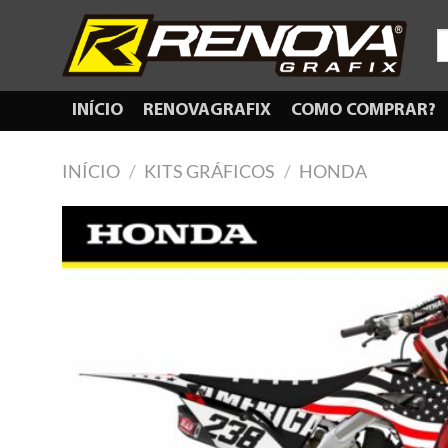
Skip
to
P
po
content
INÍCIO
RENOVAGRAFIX
COMO COMPRAR?
INÍCIO
/
KITS GRÁFICOS
/
HONDA