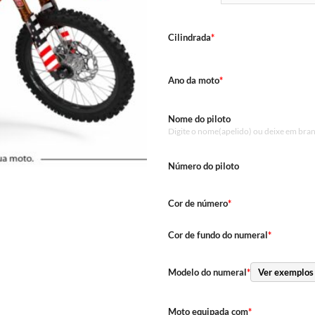
Cilindrada
*
Ano da moto
*
Nome do piloto
Digite o nome(apelido) ou deixe em bra
Número do piloto
Cor de número
*
Cor de fundo do numeral
*
Modelo do numeral
*
Ver exemplos
Moto equipada com
*