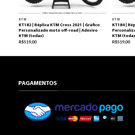
KTM
KTM
áfico
KT182 | Réplica KTM Cross 2021 | Gráfico
KT184 | Rép
vo
Personalizado moto off-road | Adesivo
Personaliz
KTM (todas)
KTM (todas
R$
519,00
R$
519,00
PAGAMENTOS