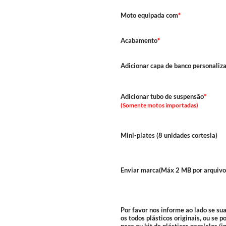
Moto equipada com
*
Acabamento
*
Adicionar capa de banco personaliz
Adicionar tubo de suspensão
*
(Somente motos importadas)
Mini-plates (8 unidades cortesia)
Enviar marca(Máx 2 MB por arquivo
Por favor nos informe ao lado se su
os todos plásticos originais, ou se 