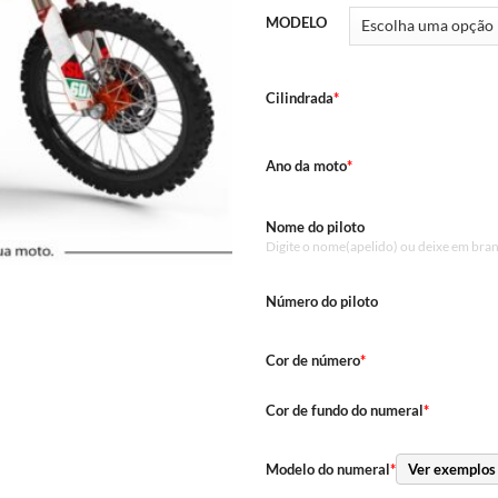
MODELO
Cilindrada
*
Ano da moto
*
Nome do piloto
Digite o nome(apelido) ou deixe em bra
Número do piloto
Cor de número
*
Cor de fundo do numeral
*
Modelo do numeral
*
Ver exemplos