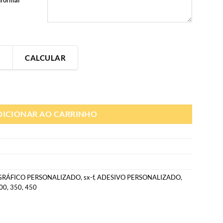
informar
CALCULAR
Gráfico Personalizado moto off-road | Adesivo KTM (todas) quantidade
DICIONAR AO CARRINHO
GRÁFICO PERSONALIZADO
,
sx-f
,
ADESIVO PERSONALIZADO
,
00
,
350
,
450