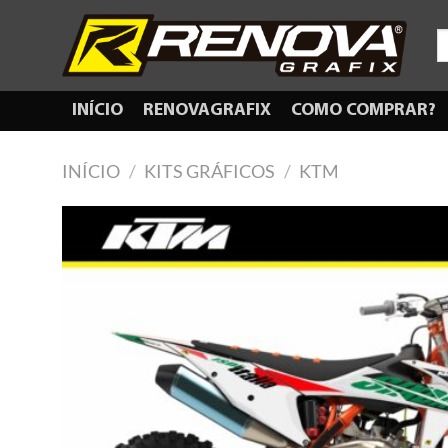
Skip
to
P
po
content
INÍCIO
RENOVAGRAFIX
COMO COMPRAR?
INÍCIO
/
KITS GRÁFICOS
/
KTM