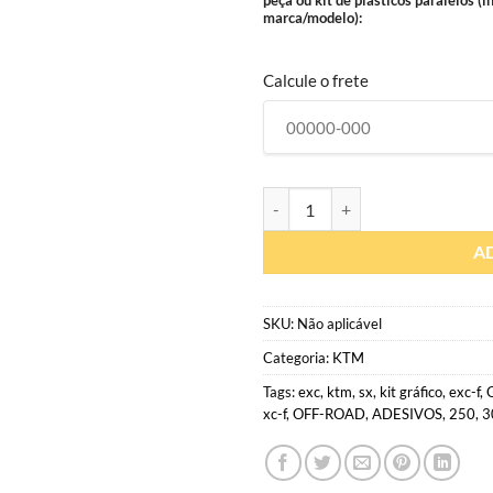
peça ou kit de plásticos paralelos (
marca/modelo):
Calcule o frete
KT180 | Réplica Six Days 2021 | 
A
SKU:
Não aplicável
Categoria:
KTM
Tags:
exc
,
ktm
,
sx
,
kit gráfico
,
exc-f
,
xc-f
,
OFF-ROAD
,
ADESIVOS
,
250
,
3