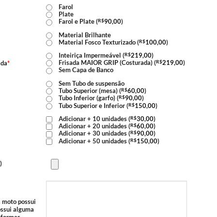
Farol
Plate
Farol e Plate (
R$
90,00
)
Material Brilhante
Material Fosco Texturizado (
R$
100,00
)
Inteiriça Impermeável (
R$
219,00
)
Frisada MAIOR GRIP (Costurada) (
R$
219,00
)
ada
*
Sem Capa de Banco
Sem Tubo de suspensão
Tubo Superior (mesa) (
R$
60,00
)
Tubo Inferior (garfo) (
R$
90,00
)
Tubo Superior e Inferior (
R$
150,00
)
Adicionar + 10 unidades (
R$
30,00
)
Adicionar + 20 unidades (
R$
60,00
)
Adicionar + 30 unidades (
R$
90,00
)
Adicionar + 50 unidades (
R$
150,00
)
)
a moto possui
possui alguma