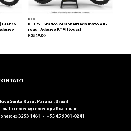
KTM
| Gráfico
KT125 | Gráfico Personalizado moto off-
Adesivo
road | Adesivo KTM (todas)
R$
519,00
CONTATO
Nova Santa Rosa . Paraná . Brasil
E-mail:
renova@renovagrafix.com.br
Fones:
3253 1461 •
+55 45 9981-0241
45