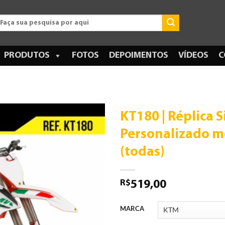
esquisar
r:
PRODUTOS
FOTOS
DEPOIMENTOS
VÍDEOS
C
KT180 | Réplica S
Personalizado m
(todas)
R$
519,00
MARCA