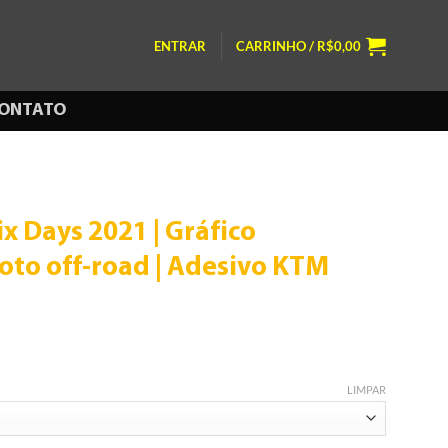
ENTRAR
CARRINHO /
R$
0,00
ONTATO
ix Days 2021 | Gráfico
oto off-road | Adesivo KTM
LIMPAR