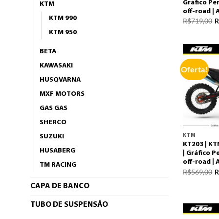
Gráfico Pe
KTM
off-road |
KTM 990
R$
719,00
R
KTM 950
BETA
KAWASAKI
Oferta!
HUSQVARNA
MXF MOTORS
GAS GAS
SHERCO
KTM
SUZUKI
KT203 | KT
HUSABERG
| Gráfico 
off-road |
TM RACING
R$
569,00
R
CAPA DE BANCO
TUBO DE SUSPENSÃO