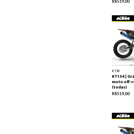
R$
519,00
KTM
KT154 | Gr
moto off-r
(todas)
R$
519,00