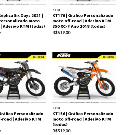
KTM
Réplica Six Days 2021 |
KT176 | Gráfico Personalizado
 Personalizado moto
moto off-road | Adesivo KTM
 | Adesivo KTM (todas)
350 XC-F Ano 2018 (todas)
0
R$
519,00
KTM
Gráfico Personalizado
KT156 | Gráfico Personalizado
-road | Adesivo KTM
moto off-road | Adesivo KTM
(todas)
0
R$
519,00