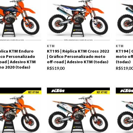
KTM
KTM
plica KTM Enduro
KT195 | Réplica KTM Cross 2022
KT194 | 
fico Personalizado
| Gráfico Personalizado moto
moto off
oad | Adesivo KTM
off-road | Adesivo KTM (todas)
(todas)
no 2020 (todas)
R$
519,00
R$
519,0