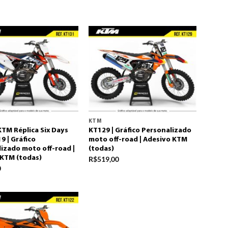
KTM
KTM Réplica Six Days
KT129 | Gráfico Personalizado
9 | Gráfico
moto off-road | Adesivo KTM
izado moto off-road |
(todas)
 KTM (todas)
R$
519,00
0