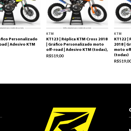
KTM
KTM
áfico Personalizado
KT123 | Réplica KTM Cross 2018
KT122 | 
oad | Adesivo KTM
| Gráfico Personalizado moto
2018 | G
off-road | Adesivo KTM (todas),
moto off
(todas)
R$
519,00
R$
519,0