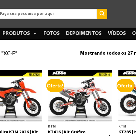
esquisar
r:
PRODUTOS
FOTOS
DEPOIMENTOS
VÍDEOS
C
“XC-F”
Mostrando todos os 27 
Oferta!
Oferta!
KTM
KTM
lica KTM 2026 | Kit
KT416 | Kit Gráfico
KT285 | 