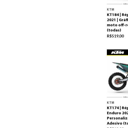
KTM
KT184 | Ré
2021 | Grá
moto off-r
(todas)
R$
519,00
KTM
KT174 | Ré
Enduro 202
Personaliz
Adesivo (t