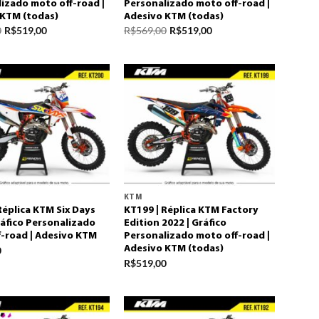
izado moto off-road |
Personalizado moto off-road |
 KTM (todas)
Adesivo KTM (todas)
0
R$
519,00
R$
569,00
R$
519,00
KTM
Réplica KTM Six Days
KT199 | Réplica KTM Factory
ráfico Personalizado
Edition 2022 | Gráfico
-road | Adesivo KTM
Personalizado moto off-road |
Adesivo KTM (todas)
0
R$
519,00