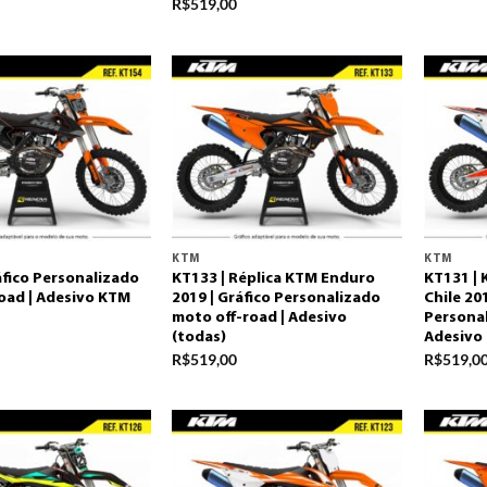
R$
519,00
KTM
KTM
áfico Personalizado
KT133 | Réplica KTM Enduro
KT131 | 
oad | Adesivo KTM
2019 | Gráfico Personalizado
Chile 201
moto off-road | Adesivo
Personal
(todas)
Adesivo
R$
519,00
R$
519,0