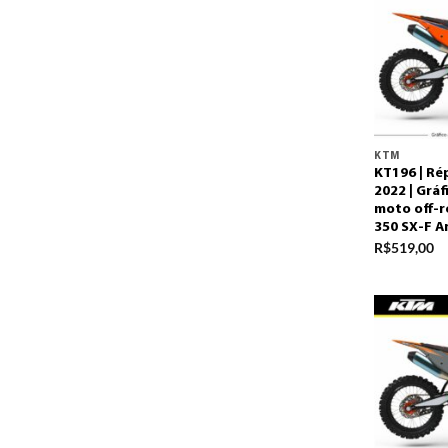
KTM
KT196 | Ré
2022 | Grá
moto off-r
350 SX-F A
R$
519,00