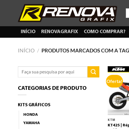
Skip
to
P
po
content
INÍCIO
RENOVAGRAFIX
COMO COMPRAR?
INÍCIO
/
PRODUTOS MARCADOS COM A TAG 
Pesquisar
por:
Oferta!
CATEGORIAS DE PRODUTO
KITS GRÁFICOS
HONDA
KTM
YAMAHA
KT425 | Rép