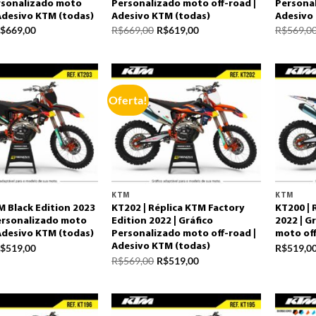
rsonalizado moto
Personalizado moto off-road |
Personal
 Adesivo KTM (todas)
Adesivo KTM (todas)
Adesivo
$
669,00
R$
669,00
R$
619,00
R$
569,0
Oferta!
KTM
KTM
M Black Edition 2023
KT202 | Réplica KTM Factory
KT200 | 
Personalizado moto
Edition 2022 | Gráfico
2022 | G
 Adesivo KTM (todas)
Personalizado moto off-road |
moto off
Adesivo KTM (todas)
$
519,00
R$
519,0
R$
569,00
R$
519,00