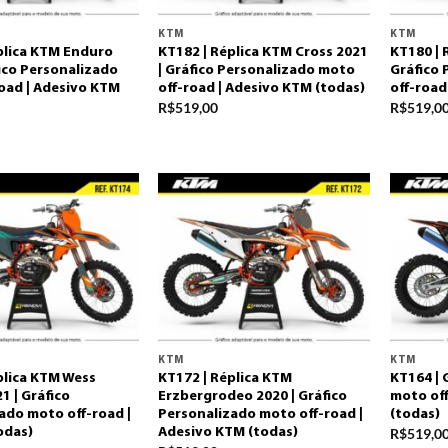
KTM
KTM
plica KTM Enduro
KT182 | Réplica KTM Cross 2021
KT180 | 
fico Personalizado
| Gráfico Personalizado moto
Gráfico
oad | Adesivo KTM
off-road | Adesivo KTM (todas)
off-road
R$
519,00
R$
519,0
KTM
KTM
plica KTM Wess
KT172 | Réplica KTM
KT164 | 
1 | Gráfico
Erzbergrodeo 2020 | Gráfico
moto off
ado moto off-road |
Personalizado moto off-road |
(todas)
odas)
Adesivo KTM (todas)
R$
519,0