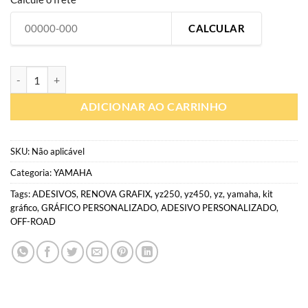
CALCULAR
Y126 | Gráfico Personalizado moto off-road | Adesivo YAMAHA (toda
ADICIONAR AO CARRINHO
SKU:
Não aplicável
Categoria:
YAMAHA
Tags:
ADESIVOS
,
RENOVA GRAFIX
,
yz250
,
yz450
,
yz
,
yamaha
,
kit
gráfico
,
GRÁFICO PERSONALIZADO
,
ADESIVO PERSONALIZADO
,
OFF-ROAD