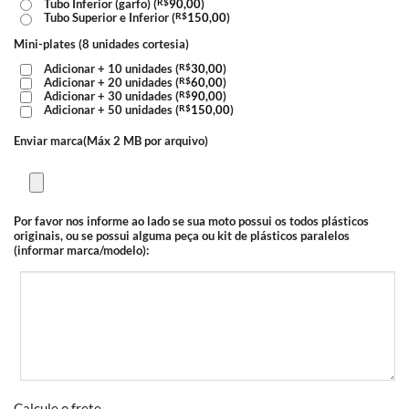
Tubo Inferior (garfo) (
R$
90,00
)
Tubo Superior e Inferior (
R$
150,00
)
Mini-plates (8 unidades cortesia)
Adicionar + 10 unidades (
R$
30,00
)
Adicionar + 20 unidades (
R$
60,00
)
Adicionar + 30 unidades (
R$
90,00
)
Adicionar + 50 unidades (
R$
150,00
)
Enviar marca(Máx 2 MB por arquivo)
Por favor nos informe ao lado se sua moto possui os todos plásticos
originais, ou se possui alguma peça ou kit de plásticos paralelos
(informar marca/modelo):
Calcule o frete