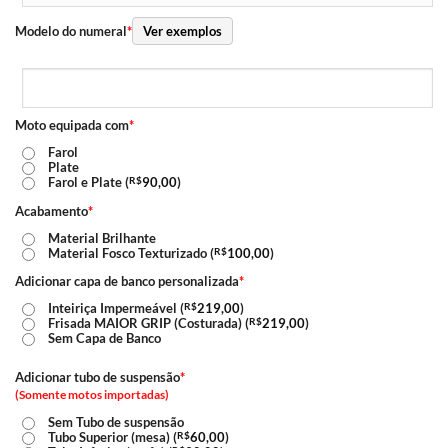
Modelo do numeral
*
Ver exemplos
Moto equipada com
*
Farol
Plate
Farol e Plate (
R$
90,00
)
Acabamento
*
Material Brilhante
Material Fosco Texturizado (
R$
100,00
)
Adicionar capa de banco personalizada
*
Inteiriça Impermeável (
R$
219,00
)
Frisada MAIOR GRIP (Costurada) (
R$
219,00
)
Sem Capa de Banco
Adicionar tubo de suspensão
*
(Somente motos importadas)
Sem Tubo de suspensão
Tubo Superior (mesa) (
R$
60,00
)