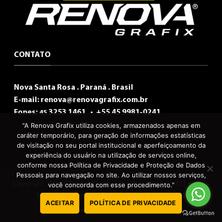
CONTATO
Nova Santa Rosa . Paraná . Brasil
E-mail:
renova@renovagrafix.com.br
Fones:
3253 1461 •
+55 45 9981-0241
45
"A Renova Grafix utiliza cookies, armazenados apenas em
caráter temporário, para geração de informações estatísticas
de visitação no seu portal institucional e aperfeiçoamento da
experiência do usuário na utilização de serviços online,
conforme nossa Política de Privacidade e Proteção de Dados
Pessoais para navegação no site. Ao utilizar nossos serviços,
Copyright 2026 ©
RenovaGrafix
• Rua Tuparandi, n° 331 • Nova
você concorda com esse procedimento."
Santa Rosa | Paraná | Brasil • Fone 45 3253-1461
ACEITAR
POLÍTICA DE PRIVACIDADE