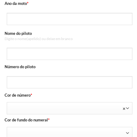
Ano da moto
*
Nome do piloto
Digite o nome(apelido) ou deixe em branco
Número do piloto
Cor de número
*
×
Cor de fundo do numeral
*