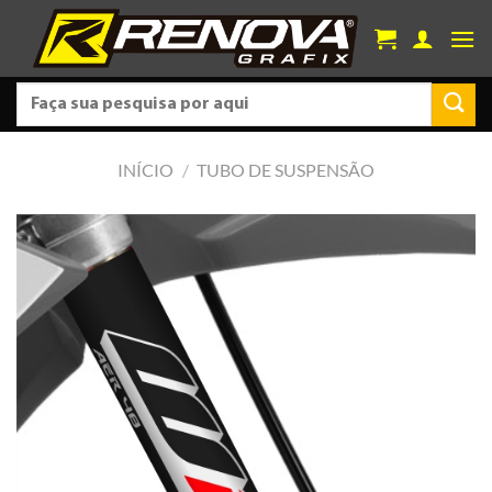
Skip
to
content
Pesquisar
por:
INÍCIO
/
TUBO DE SUSPENSÃO