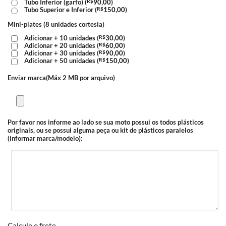
Tubo Inferior (garfo) (
R$
90,00
)
Tubo Superior e Inferior (
R$
150,00
)
Mini-plates (8 unidades cortesia)
Adicionar + 10 unidades (
R$
30,00
)
Adicionar + 20 unidades (
R$
60,00
)
Adicionar + 30 unidades (
R$
90,00
)
Adicionar + 50 unidades (
R$
150,00
)
Enviar marca(Máx 2 MB por arquivo)
Por favor nos informe ao lado se sua moto possui os todos plásticos
originais, ou se possui alguma peça ou kit de plásticos paralelos
(informar marca/modelo):
Calcule o frete