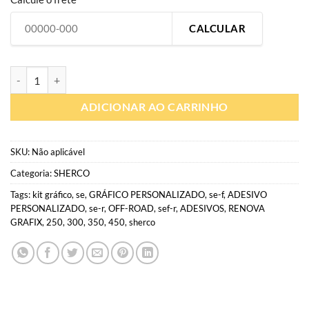
CALCULAR
SH033 | Gráfico Personalizado moto off-road | Adesivo Sherco (todas
ADICIONAR AO CARRINHO
SKU:
Não aplicável
Categoria:
SHERCO
Tags:
kit gráfico
,
se
,
GRÁFICO PERSONALIZADO
,
se-f
,
ADESIVO
PERSONALIZADO
,
se-r
,
OFF-ROAD
,
sef-r
,
ADESIVOS
,
RENOVA
GRAFIX
,
250
,
300
,
350
,
450
,
sherco