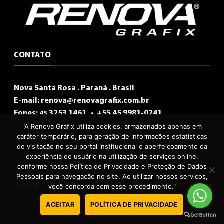
CONTATO
Nova Santa Rosa . Paraná . Brasil
E-mail:
renova@renovagrafix.com.br
Fones:
3253 1461 •
+55 45 9981-0241
45
"A Renova Grafix utiliza cookies, armazenados apenas em
caráter temporário, para geração de informações estatísticas
de visitação no seu portal institucional e aperfeiçoamento da
experiência do usuário na utilização de serviços online,
conforme nossa Política de Privacidade e Proteção de Dados
Pessoais para navegação no site. Ao utilizar nossos serviços,
Copyright 2026 ©
RenovaGrafix
• Rua Tuparandi, n° 331 • Nova
você concorda com esse procedimento."
Santa Rosa | Paraná | Brasil • Fone 45 3253-1461
ACEITAR
POLÍTICA DE PRIVACIDADE