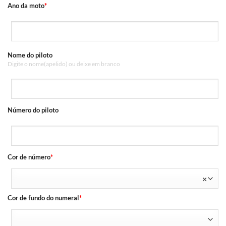
Ano da moto
*
Nome do piloto
Digite o nome(apelido) ou deixe em branco
Número do piloto
Cor de número
*
×
Cor de fundo do numeral
*