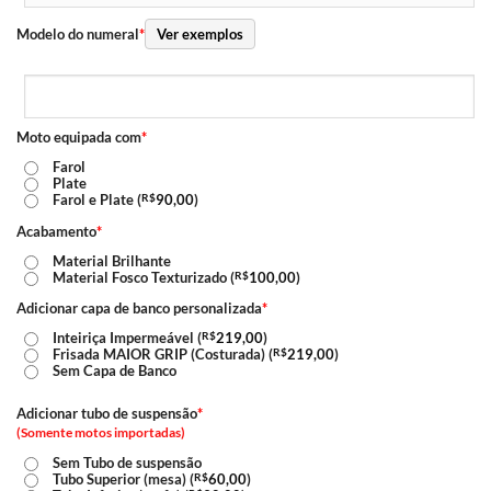
Modelo do numeral
*
Ver exemplos
Moto equipada com
*
Farol
Plate
Farol e Plate (
R$
90,00
)
Acabamento
*
Material Brilhante
Material Fosco Texturizado (
R$
100,00
)
Adicionar capa de banco personalizada
*
Inteiriça Impermeável (
R$
219,00
)
Frisada MAIOR GRIP (Costurada) (
R$
219,00
)
Sem Capa de Banco
Adicionar tubo de suspensão
*
(Somente motos importadas)
Sem Tubo de suspensão
Tubo Superior (mesa) (
R$
60,00
)