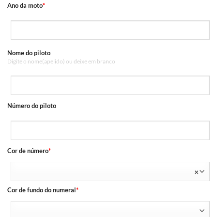
Ano da moto
*
Nome do piloto
Digite o nome(apelido) ou deixe em branco
Número do piloto
Cor de número
*
×
Cor de fundo do numeral
*