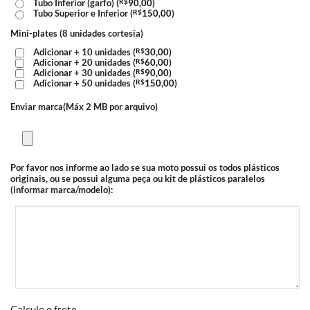
Tubo Inferior (garfo) (
R$
90,00
)
Tubo Superior e Inferior (
R$
150,00
)
Mini-plates (8 unidades cortesia)
Adicionar + 10 unidades (
R$
30,00
)
Adicionar + 20 unidades (
R$
60,00
)
Adicionar + 30 unidades (
R$
90,00
)
Adicionar + 50 unidades (
R$
150,00
)
Enviar marca(Máx 2 MB por arquivo)
Por favor nos informe ao lado se sua moto possui os todos plásticos
originais, ou se possui alguma peça ou kit de plásticos paralelos
(informar marca/modelo):
Calcule o frete