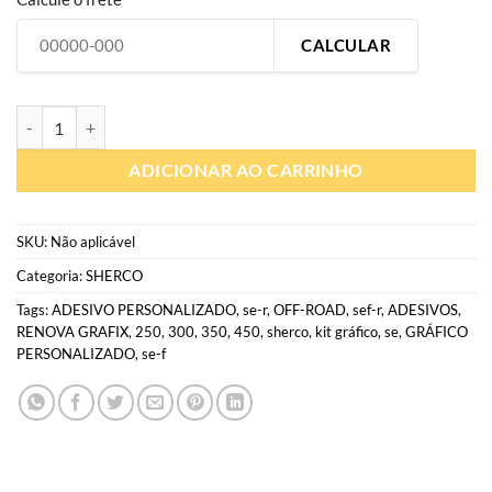
CALCULAR
SH029 | Gráfico Personalizado moto off-road | Adesivo Sherco (todas
ADICIONAR AO CARRINHO
SKU:
Não aplicável
Categoria:
SHERCO
Tags:
ADESIVO PERSONALIZADO
,
se-r
,
OFF-ROAD
,
sef-r
,
ADESIVOS
,
RENOVA GRAFIX
,
250
,
300
,
350
,
450
,
sherco
,
kit gráfico
,
se
,
GRÁFICO
PERSONALIZADO
,
se-f