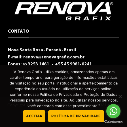
CONTATO
Nova Santa Rosa . Paraná . Brasil
E-mail:
renova@renovagrafix.com.br
Fones:
3253 1461 •
+55 45 9981-0241
45
"A Renova Grafix utiliza cookies, armazenados apenas em
caráter temporário, para geração de informações estatísticas
de visitação no seu portal institucional e aperfeiçoamento da
experiência do usuário na utilização de serviços online,
conforme nossa Política de Privacidade e Proteção de Dados
Pessoais para navegação no site. Ao utilizar nossos serviços,
Copyright 2026 ©
RenovaGrafix
• Rua Tuparandi, n° 331 • Nova
você concorda com esse procedimento."
Santa Rosa | Paraná | Brasil • Fone 45 3253-1461
ACEITAR
POLÍTICA DE PRIVACIDADE