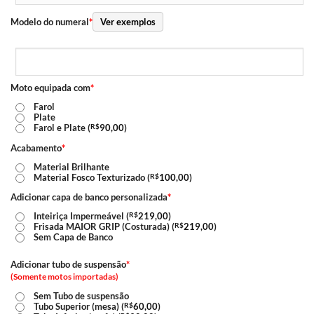
Modelo do numeral
*
Ver exemplos
Moto equipada com
*
Farol
Plate
Farol e Plate (
R$
90,00
)
Acabamento
*
Material Brilhante
Material Fosco Texturizado (
R$
100,00
)
Adicionar capa de banco personalizada
*
Inteiriça Impermeável (
R$
219,00
)
Frisada MAIOR GRIP (Costurada) (
R$
219,00
)
Sem Capa de Banco
Adicionar tubo de suspensão
*
(Somente motos importadas)
Sem Tubo de suspensão
Tubo Superior (mesa) (
R$
60,00
)