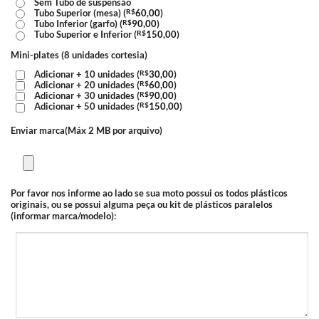
Sem Tubo de suspensão
Tubo Superior (mesa) (
R$
60,00
)
Tubo Inferior (garfo) (
R$
90,00
)
Tubo Superior e Inferior (
R$
150,00
)
Mini-plates (8 unidades cortesia)
Adicionar + 10 unidades (
R$
30,00
)
Adicionar + 20 unidades (
R$
60,00
)
Adicionar + 30 unidades (
R$
90,00
)
Adicionar + 50 unidades (
R$
150,00
)
Enviar marca(Máx 2 MB por arquivo)
Por favor nos informe ao lado se sua moto possui os todos plásticos
originais, ou se possui alguma peça ou kit de plásticos paralelos
(informar marca/modelo):