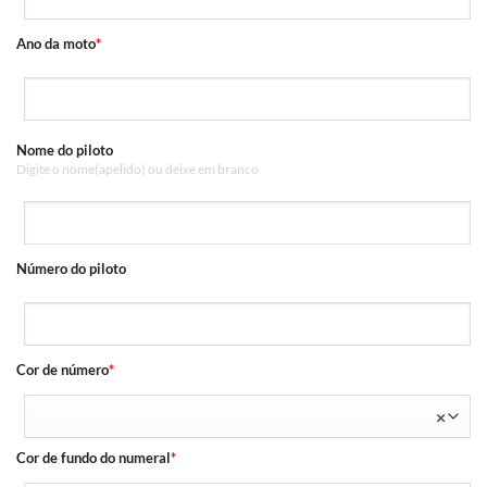
Ano da moto
*
Nome do piloto
Digite o nome(apelido) ou deixe em branco
Número do piloto
Cor de número
*
×
Cor de fundo do numeral
*