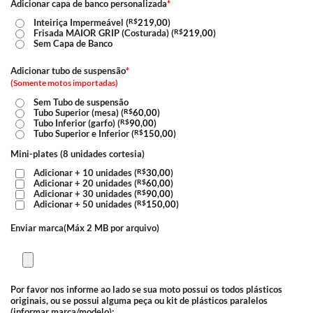
Adicionar capa de banco personalizada
*
Inteiriça Impermeável (
R$
219,00
)
Frisada MAIOR GRIP (Costurada) (
R$
219,00
)
Sem Capa de Banco
Adicionar tubo de suspensão
*
(Somente motos importadas)
Sem Tubo de suspensão
Tubo Superior (mesa) (
R$
60,00
)
Tubo Inferior (garfo) (
R$
90,00
)
Tubo Superior e Inferior (
R$
150,00
)
Mini-plates (8 unidades cortesia)
Adicionar + 10 unidades (
R$
30,00
)
Adicionar + 20 unidades (
R$
60,00
)
Adicionar + 30 unidades (
R$
90,00
)
Adicionar + 50 unidades (
R$
150,00
)
Enviar marca(Máx 2 MB por arquivo)
Por favor nos informe ao lado se sua moto possui os todos plásticos
originais, ou se possui alguma peça ou kit de plásticos paralelos
(informar marca/modelo):