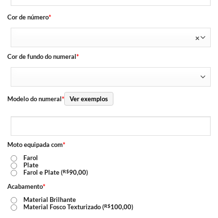
Cor de número
*
×
Cor de fundo do numeral
*
Modelo do numeral
*
Ver exemplos
Moto equipada com
*
Farol
Plate
Farol e Plate (
R$
90,00
)
Acabamento
*
Material Brilhante
Material Fosco Texturizado (
R$
100,00
)