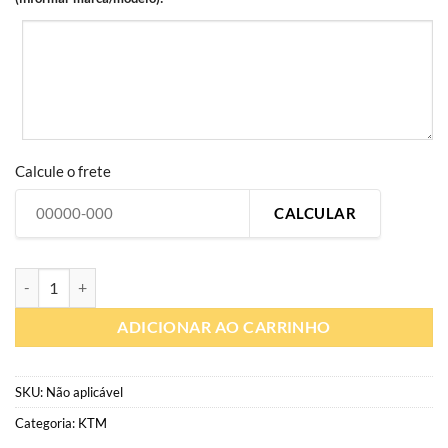
Calcule o frete
CALCULAR
KT319 | Réplica KTM 2024 SX-F e EXC-F | Kit Gráfico Personalizado 
ADICIONAR AO CARRINHO
SKU:
Não aplicável
Categoria:
KTM