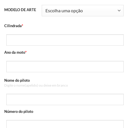
MODELO DE ARTE
Cilindrada
*
Ano da moto
*
Nome do piloto
Digite o nome(apelido) ou deixe em branco
Número do piloto