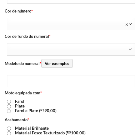
Cor de número
*
×
Cor de fundo do numeral
*
Modelo do numeral
*
Ver exemplos
Moto equipada com
*
Farol
Plate
Farol e Plate (
R$
90,00
)
Acabamento
*
Material Brilhante
Material Fosco Texturizado (
R$
100,00
)