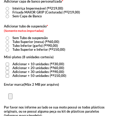
Adicionar capa de banco personalizada
*
Inteiriça Impermeável (
R$
219,00
)
Frisada MAIOR GRIP (Costurada) (
R$
219,00
)
Sem Capa de Banco
Adicionar tubo de suspensão
*
(Somente motos importadas)
Sem Tubo de suspensão
Tubo Superior (mesa) (
R$
60,00
)
Tubo Inferior (garfo) (
R$
90,00
)
Tubo Superior e Inferior (
R$
150,00
)
Mini-plates (8 unidades cortesia)
Adicionar + 10 unidades (
R$
30,00
)
Adicionar + 20 unidades (
R$
60,00
)
Adicionar + 30 unidades (
R$
90,00
)
Adicionar + 50 unidades (
R$
150,00
)
Enviar marca(Máx 2 MB por arquivo)
Por favor nos informe ao lado se sua moto possui os todos plásticos
originais, ou se possui alguma peça ou kit de plásticos paralelos
(informar marca/modelo):