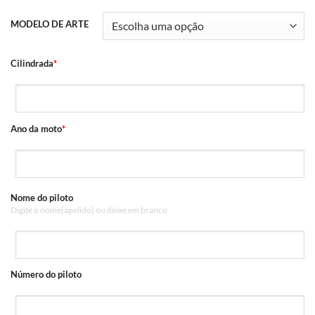
MODELO DE ARTE
Cilindrada
*
Ano da moto
*
Nome do piloto
Digite o nome(apelido) ou deixe em branco
Número do piloto