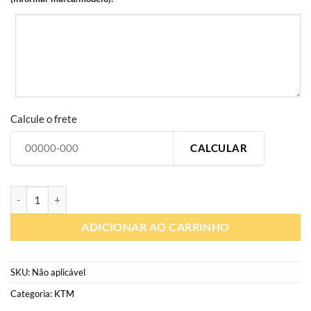
Calcule o frete
CALCULAR
KT300 | Réplica KTM Factory Edition 2023 | Kit Gráfico Personalizad
ADICIONAR AO CARRINHO
SKU:
Não aplicável
Categoria:
KTM