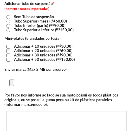
Adicionar tubo de suspensão
*
(Somente motos importadas)
Sem Tubo de suspensão
Tubo Superior (mesa) (
R$
60,00
)
Tubo Inferior (garfo) (
R$
90,00
)
Tubo Superior e Inferior (
R$
150,00
)
Mini-plates (8 unidades cortesia)
Adicionar + 10 unidades (
R$
30,00
)
Adicionar + 20 unidades (
R$
60,00
)
Adicionar + 30 unidades (
R$
90,00
)
Adicionar + 50 unidades (
R$
150,00
)
Enviar marca(Máx 2 MB por arquivo)
Por favor nos informe ao lado se sua moto possui os todos plásticos
originais, ou se possui alguma peça ou kit de plásticos paralelos
(informar marca/modelo):