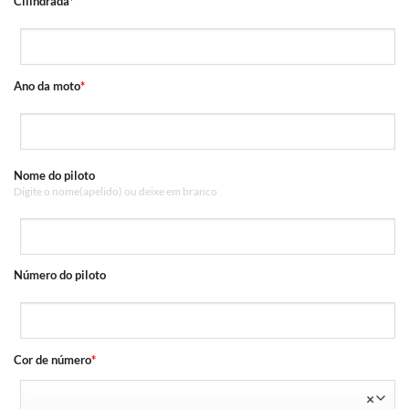
Cilindrada
*
Ano da moto
*
Nome do piloto
Digite o nome(apelido) ou deixe em branco
Número do piloto
Cor de número
*
×