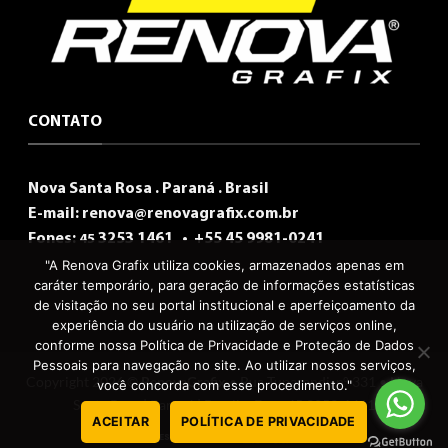
CONTATO
Nova Santa Rosa . Paraná . Brasil
E-mail:
renova@renovagrafix.com.br
Fones:
3253 1461 •
+55 45 9981-0241
45
"A Renova Grafix utiliza cookies, armazenados apenas em
caráter temporário, para geração de informações estatísticas
de visitação no seu portal institucional e aperfeiçoamento da
experiência do usuário na utilização de serviços online,
conforme nossa Política de Privacidade e Proteção de Dados
Pessoais para navegação no site. Ao utilizar nossos serviços,
Copyright 2026 ©
RenovaGrafix
• Rua Tuparandi, n° 331 • Nova
você concorda com esse procedimento."
Santa Rosa | Paraná | Brasil • Fone 45 3253-1461
ACEITAR
POLÍTICA DE PRIVACIDADE