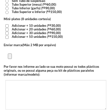
Sem Tubo de suspensão
Tubo Superior (mesa) (
R$
60,00
)
Tubo Inferior (garfo) (
R$
90,00
)
Tubo Superior e Inferior (
R$
150,00
)
Mini-plates (8 unidades cortesia)
Adicionar + 10 unidades (
R$
30,00
)
Adicionar + 20 unidades (
R$
60,00
)
Adicionar + 30 unidades (
R$
90,00
)
Adicionar + 50 unidades (
R$
150,00
)
Enviar marca(Máx 2 MB por arquivo)
Por favor nos informe ao lado se sua moto possui os todos plásticos
originais, ou se possui alguma peça ou kit de plásticos paralelos
(informar marca/modelo):