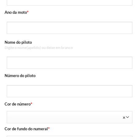
Ano da moto
*
Nome do piloto
Digite o nome(apelido) ou deixe em branco
Número do piloto
Cor de número
*
×
Cor de fundo do numeral
*