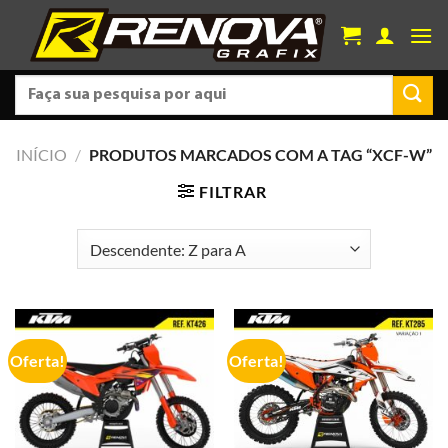
Skip
to
content
Pesquisar
por:
INÍCIO
/
PRODUTOS MARCADOS COM A TAG “XCF-W”
FILTRAR
Oferta!
Oferta!