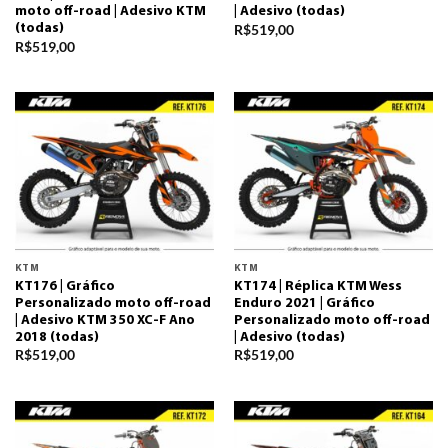
moto off-road | Adesivo KTM
| Adesivo (todas)
R$
519,00
(todas)
R$
519,00
KTM
KTM
KT176 | Gráfico
KT174 | Réplica KTM Wess
Personalizado moto off-road
Enduro 2021 | Gráfico
| Adesivo KTM 350 XC-F Ano
Personalizado moto off-road
2018 (todas)
| Adesivo (todas)
R$
519,00
R$
519,00